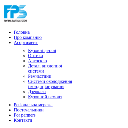
Головна
Про компанію
Асортимент
Кузовні деталі
Оптика
Автоскло
Деталі вихлопної
системи
Ремчастини
Системи охолодження
і кондиціонування
Дзеркала
Кузовний ремонт
Регіональна мережа
Постачальники
For partners
Контакти