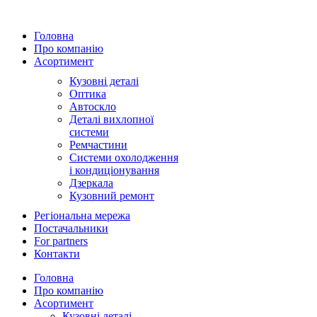
Головна
Про компанію
Асортимент
Кузовні деталі
Оптика
Автоскло
Деталі вихлопної
системи
Ремчастини
Системи охолодження
і кондиціонування
Дзеркала
Кузовний ремонт
Регіональна мережа
Постачальники
For partners
Контакти
Головна
Про компанію
Асортимент
Кузовні деталі